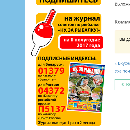
Выложит
Комме
Вы д
« Вкусн
Уха по-
ВЕ