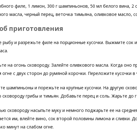
ыбного филе, 1 лимон, 300 г шампиньонов, 50 мл белого вина, 2 ст. 
ого масла, черный перец, веточка тимьяна, оливковое масло, с
об приготовления
 рыбу и разрежьте филе на порционные кусочки. Выжмите сок и
аса.
те на огонь сковороду. Залейте оливкового масла. Когда оно 
 огне с двух сторон до румяной корочки. Переложите кусочки в
е шампиньоны и порежьте на крупные кусочки. На другую сково
 сковороду грибы и тимьян. Добавьте перец и соль. Жарьте до 
ью сковороду насыпьте муку и немного поджарьте ее на среднем
ется им, влейте вино, сок второй половины лимона и сливки. До
ко минут на слабом огне.