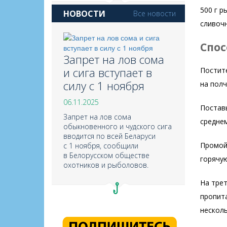
500 г р
НОВОСТИ
Все новости
сливочн
Спос
Запрет на лов сома
и сига вступает в
Постите
силу с 1 ноября
на полч
06.
11.
2025
Поставь
Запрет на лов сома
среднем
обыкновенного и чудского сига
вводится по всей Беларуси
Промойт
с 1 ноября, сообщили
в Белорусском обществе
горячую
охотников и рыболовов.
На трет
пропита
несколь